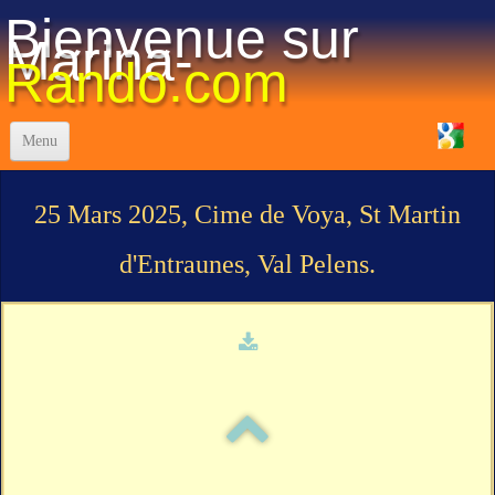
Bienvenue sur
Marina-
Rando.com
Menu
Accueil
25 Mars 2025, Cime de Voya, St Martin
Réglement-Staff
d'Entraunes, Val Pelens.
La vie du club
Programme des Randonnées 2025
Visualisation des randos
Les Traces "GPX"
Photos
▼