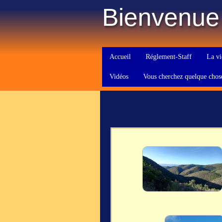
Bienvenue
Accueil
Réglement-Staff
La vi
Vidéos
Vous cherchez quelque chos