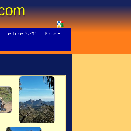
.com
Les Traces "GPX"
Photos
▼