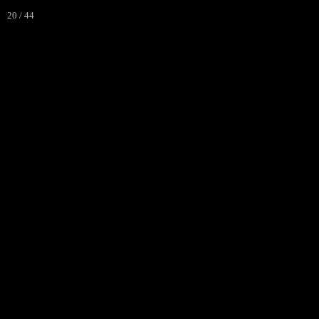
Bienvenue
20 / 44
Accueil
Réglement-Staff
La vi
Vidéos
Vous cherchez quelque chos